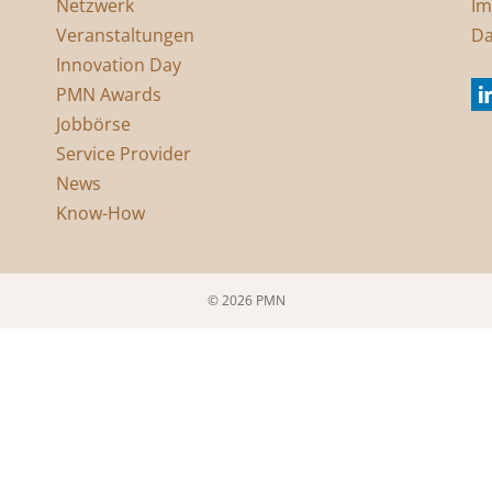
Netzwerk
Im
Veranstaltungen
Da
Innovation Day
PMN Awards
Jobbörse
Service Provider
News
Know-How
© 2026 PMN