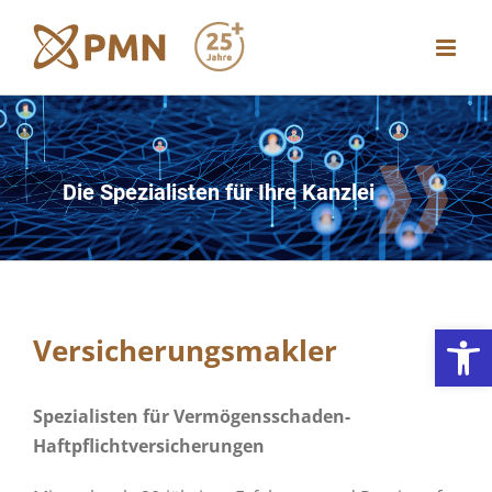
Zum
Inhalt
springen
Die Spezialisten für Ihre Kanzlei
Werkzeugl
Versicherungsmakler
Spezialisten für Vermögensschaden-
Haftpflichtversicherungen