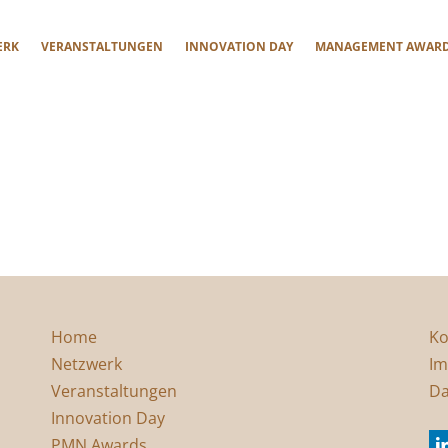
ERK
VERANSTALTUNGEN
INNOVATION DAY
MANAGEMENT AWAR
Home
Ko
Netzwerk
Im
Veranstaltungen
Da
Innovation Day
PMN Awards