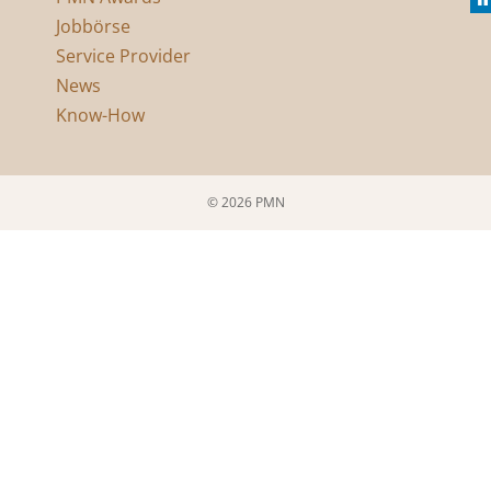
Jobbörse
Service Provider
News
Know-How
© 2026 PMN