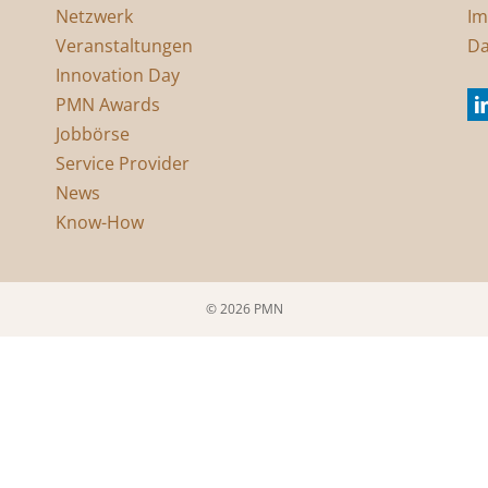
Netzwerk
Im
Veranstaltungen
Da
Innovation Day
PMN Awards
Jobbörse
Service Provider
News
Know-How
© 2026 PMN