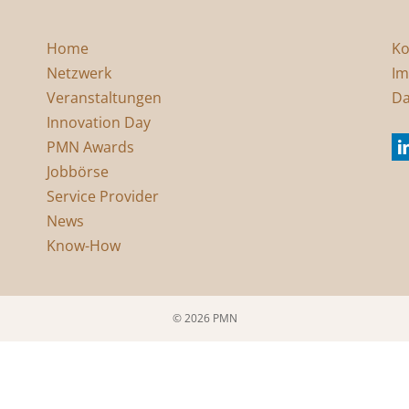
Home
Ko
Netzwerk
Im
Veranstaltungen
Da
Innovation Day
PMN Awards
Jobbörse
Service Provider
News
Know-How
© 2026 PMN