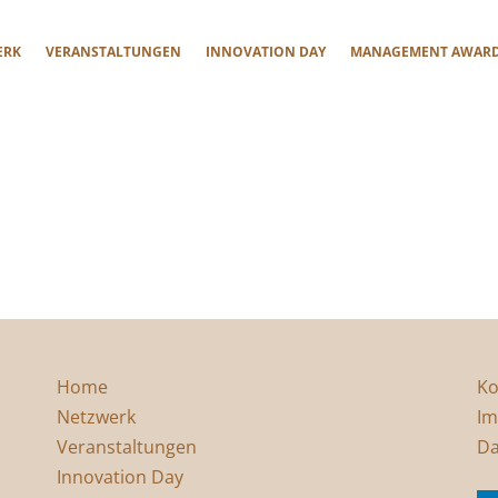
ERK
VERANSTALTUNGEN
INNOVATION DAY
MANAGEMENT AWAR
Home
Ko
Netzwerk
Im
Veranstaltungen
Da
Innovation Day