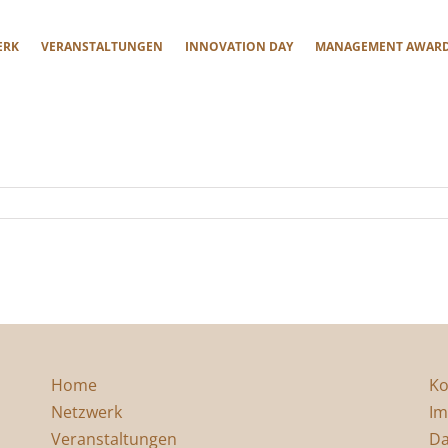
ERK
VERANSTALTUNGEN
INNOVATION DAY
MANAGEMENT AWAR
Home
Ko
Netzwerk
Im
Veranstaltungen
Da