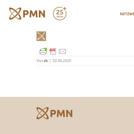
Zum
Inhalt
NETZW
springen
Von
zb
|
02.06.2020