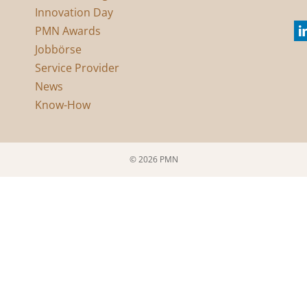
Innovation Day
PMN Awards
Jobbörse
Service Provider
News
Know-How
© 2026 PMN