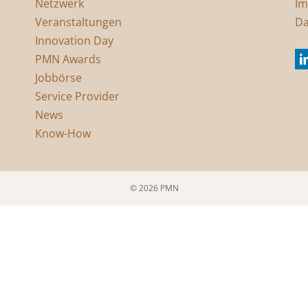
Netzwerk
Im
Veranstaltungen
Da
Innovation Day
PMN Awards
Jobbörse
Service Provider
News
Know-How
© 2026 PMN