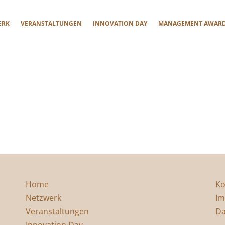
ERK
VERANSTALTUNGEN
INNOVATION DAY
MANAGEMENT AWAR
Home
Ko
Netzwerk
Im
Veranstaltungen
Da
Innovation Day