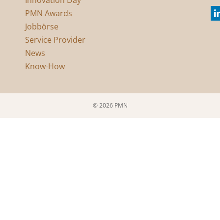
PMN Awards
Jobbörse
Service Provider
News
Know-How
© 2026 PMN