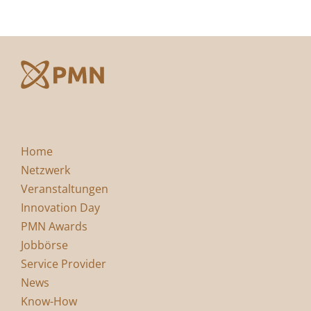
Home
Netzwerk
Veranstaltungen
Innovation Day
PMN Awards
Jobbörse
Service Provider
News
Know-How