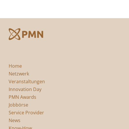
Home
Netzwerk
Veranstaltungen
Innovation Day
PMN Awards
Jobbörse
Service Provider
News
Know-How