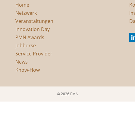
Home
Ko
Netzwerk
Im
Veranstaltungen
Da
Innovation Day
PMN Awards
Jobbörse
Service Provider
News
Know-How
© 2026 PMN