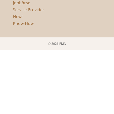
Jobbörse
Service Provider
News
Know-How
© 2026 PMN