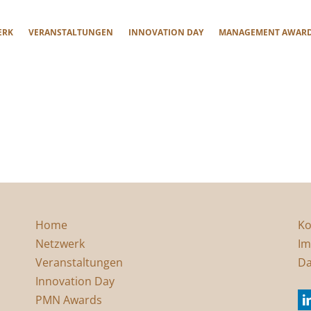
ERK
VERANSTALTUNGEN
INNOVATION DAY
MANAGEMENT AWAR
Home
Ko
Netzwerk
Im
Veranstaltungen
Da
Innovation Day
PMN Awards