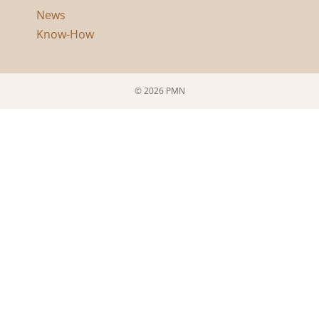
News
Know-How
© 2026 PMN