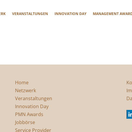
ERK
VERANSTALTUNGEN
INNOVATION DAY
MANAGEMENT AWAR
Home
Ko
Netzwerk
Im
Veranstaltungen
Da
Innovation Day
PMN Awards
Jobbörse
Service Provider