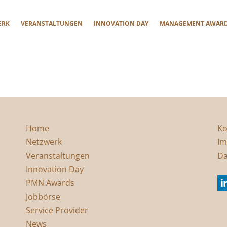
ERK
VERANSTALTUNGEN
INNOVATION DAY
MANAGEMENT AWAR
Home
Ko
Netzwerk
Im
Veranstaltungen
Da
Innovation Day
PMN Awards
Jobbörse
Service Provider
News