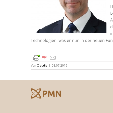
H
L
A
d
i
Technologien, was er nun in der neuen Funk
Von
Claudia
|
08.07.2019