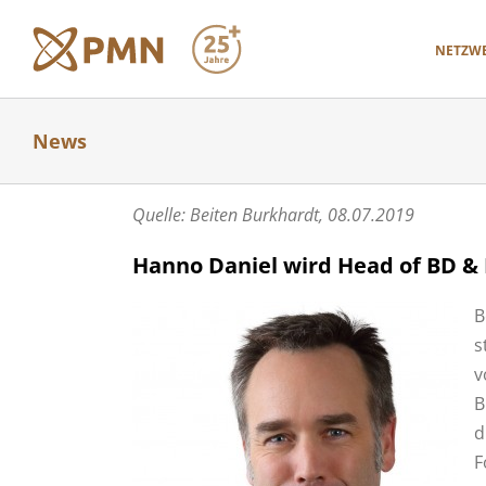
Zum
Inhalt
NETZW
springen
News
Quelle: Beiten Burkhardt, 08.07.2019
Hanno Daniel wird Head of BD & 
B
s
v
B
d
F