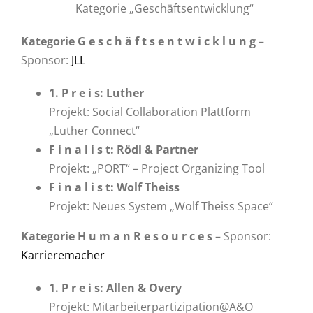
Kategorie „Geschäftsentwicklung“
Kategorie G e s c h ä f t s e n t w i c k l u n g
–
Sponsor:
JLL
1. P r e i s: Luther
Projekt: Social Collaboration Plattform
„Luther Connect“
F i n a l i s t: Rödl & Partner
Projekt: „PORT“ – Project Organizing Tool
F i n a l i s t: Wolf Theiss
Projekt: Neues System „Wolf Theiss Space“
Kategorie H u m a n R e s o u r c e s
– Sponsor:
Karrieremacher
1. P r e i s: Allen & Overy
Projekt: Mitarbeiterpartizipation@A&O