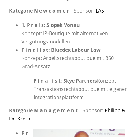
Kategorie N e w c o m e r
– Sponsor:
LAS
1. P r e i s: Slopek Vonau
Konzept: IP-Boutique mit alternativen
Vergütungsmodellen
F i n a l i s t: Bluedex Labour Law
Konzept: Arbeitsrechtsboutique mit 360
Grad-Ansatz
F i n a l i s t: Skye Partners
Konzept:
Transaktionsrechtsboutique mit eigener
Integrationsplattform
Kategorie M a n a g e m e n t –
Sponsor:
Philipp &
Dr. Kreth
P r