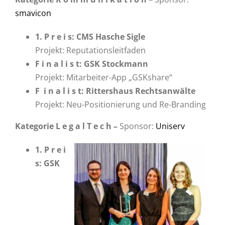
smavicon
1. P r e i s: CMS Hasche Sigle
Projekt: Reputationsleitfaden
F i n a l i s t: GSK Stockmann
Projekt: Mitarbeiter-App „GSKshare“
F i n a l i s t: Rittershaus Rechtsanwälte
Projekt: Neu-Positionierung und Re-Branding
Kategorie L e g a l T e c h –
Sponsor:
Uniserv
1. P r e i
s: GSK