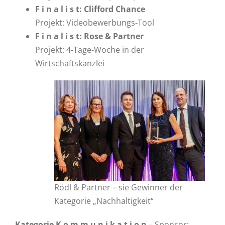
F i n a l i s t: Clifford Chance
Projekt: Videobewerbungs-Tool
F i n a l i s t: Rose & Partner
Projekt: 4-Tage-Woche in der
Wirtschaftskanzlei
Rödl & Partner – sie Gewinner der
Kategorie „Nachhaltigkeit“
Kategorie K o m m u n i k a t i o n
– Sponsor: