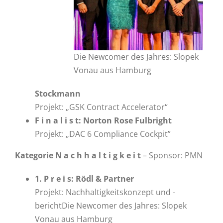
Die Newcomer des Jahres: Slopek
Vonau aus Hamburg
Stockmann
Projekt: „GSK Contract Accelerator“
F i n a l i s t: Norton Rose Fulbright
Projekt: „DAC 6 Compliance Cockpit”
Kategorie N a c h h a l t i g k e i t
– Sponsor: PMN
1. P r e i s: Rödl & Partner
Projekt: Nachhaltigkeitskonzept und -
berichtDie Newcomer des Jahres: Slopek
Vonau aus Hamburg