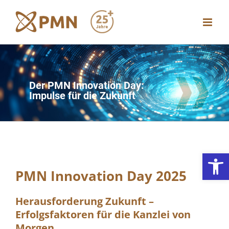
Zum
Inhalt
springen
Der PMN Innovation Day:
Impulse für die Zukunft
Werkzeugl
PMN Innovation Day 2025
Herausforderung Zukunft –
Erfolgsfaktoren für die Kanzlei von
Morgen